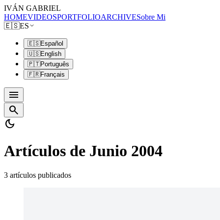
IVÁN GABRIEL
HOME
VIDEOS
PORTFOLIO
ARCHIVE
Sobre Mi
🇪🇸
ES
🇪🇸
Español
🇺🇸
English
🇵🇹
Português
🇫🇷
Français
menu
search
dark_mode
Artículos de Junio 2004
3 artículos publicados