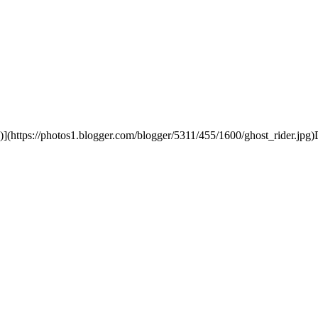
)](https://photos1.blogger.com/blogger/5311/455/1600/ghost_rider.jpg)De