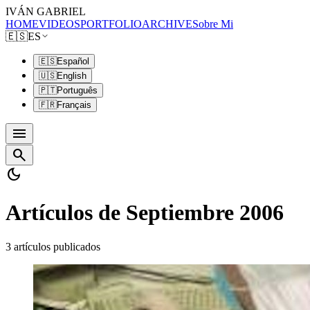
IVÁN GABRIEL
HOME
VIDEOS
PORTFOLIO
ARCHIVE
Sobre Mi
🇪🇸
ES
🇪🇸
Español
🇺🇸
English
🇵🇹
Português
🇫🇷
Français
menu
search
dark_mode
Artículos de Septiembre 2006
3 artículos publicados