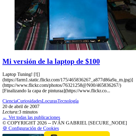
Mi versión de la laptop de $100
Laptop Tuning! [![]
(https://farm1.static.flickr.com/175/465836267_a877d86a9a_m.jpg)]
(https://www.flickr.com/photos/76321258@N00/465836267/)
[Finalizando la capa de pinturaa](https://www.flickr.co...
Ciencia
Curiosidades
Locuras
Tecnología
20 de abril de 2007
Lectura:
3 minutos
← Ver todas las publicaciones
© COPYRIGHT 2026 -- IVÁN GABRIEL [SECURE_NODE]
🍪 Configuración de Cookies