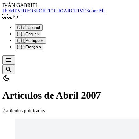
IVÁN GABRIEL
HOME
VIDEOS
PORTFOLIO
ARCHIVE
Sobre Mi
🇪🇸
ES
🇪🇸
Español
🇺🇸
English
🇵🇹
Português
🇫🇷
Français
menu
search
dark_mode
Artículos de Abril 2007
2 artículos publicados