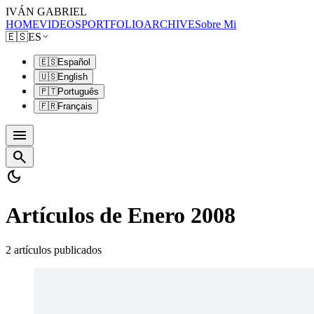
IVÁN GABRIEL
HOME
VIDEOS
PORTFOLIO
ARCHIVE
Sobre Mi
🇪🇸
ES
🇪🇸
Español
🇺🇸
English
🇵🇹
Português
🇫🇷
Français
menu
search
dark_mode
Artículos de Enero 2008
2 artículos publicados