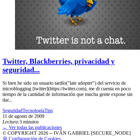
Twitter, Blackberries, privacidad y
seguridad...
Si bien he sido un usuario tardío("late adopter") del servicio de
microblogging [twitter](https://twitter.com), me di cuenta en poco
tiempo de la cantidad de información que mucha gente expone sin
dar...
Seguridad
Tecnología
Tips
11 de agosto de 2009
Lectura:
3 minutos
← Ver todas las publicaciones
© COPYRIGHT 2026 -- IVÁN GABRIEL [SECURE_NODE]
🍪 Configuración de Cookies