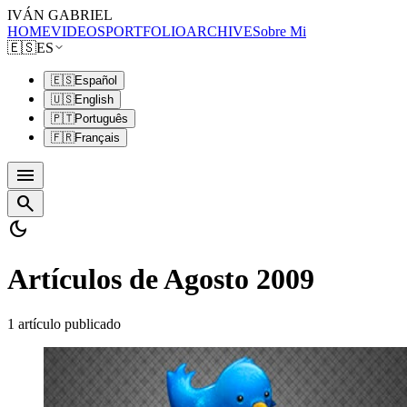
IVÁN GABRIEL
HOME
VIDEOS
PORTFOLIO
ARCHIVE
Sobre Mi
🇪🇸
ES
🇪🇸
Español
🇺🇸
English
🇵🇹
Português
🇫🇷
Français
menu
search
dark_mode
Artículos de Agosto 2009
1 artículo publicado