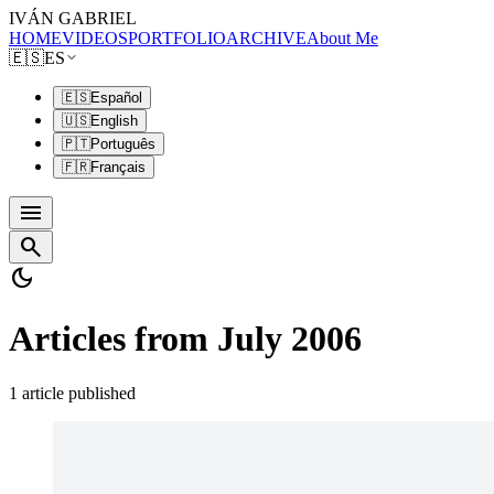
IVÁN GABRIEL
HOME
VIDEOS
PORTFOLIO
ARCHIVE
About Me
🇪🇸
ES
🇪🇸
Español
🇺🇸
English
🇵🇹
Português
🇫🇷
Français
menu
search
dark_mode
Articles from July 2006
1 article published