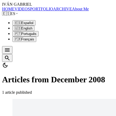
IVÁN GABRIEL
HOME
VIDEOS
PORTFOLIO
ARCHIVE
About Me
🇪🇸
ES
🇪🇸
Español
🇺🇸
English
🇵🇹
Português
🇫🇷
Français
menu
search
dark_mode
Articles from December 2008
1 article published