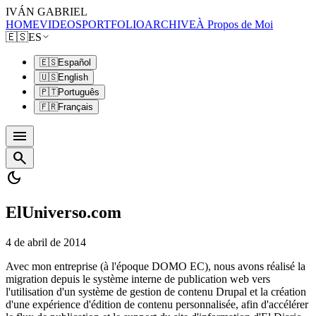
IVÁN GABRIEL
HOME
VIDEOS
PORTFOLIO
ARCHIVE
À Propos de Moi
🇪🇸
ES
🇪🇸
Español
🇺🇸
English
🇵🇹
Português
🇫🇷
Français
menu
search
dark_mode
ElUniverso.com
4 de abril de 2014
Avec mon entreprise (à l'époque DOMO EC), nous avons réalisé la
migration depuis le système interne de publication web vers
l'utilisation d'un système de gestion de contenu Drupal et la création
d'une expérience d'édition de contenu personnalisée, afin d'accélérer