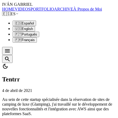
IVÁN GABRIEL
HOME
VIDEOS
PORTFOLIO
ARCHIVE
À Propos de Moi
🇪🇸
ES
🇪🇸
Español
🇺🇸
English
🇵🇹
Português
🇫🇷
Français
menu
search
dark_mode
Tentrr
4 de abril de 2021
Au sein de cette startup spécialisée dans la réservation de sites de
camping de luxe (Glamping), j'ai travaillé sur le développement de
nouvelles fonctionnalités et l'intégration avec AWS ainsi que des
plateformes SaaS.