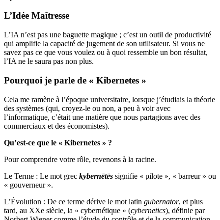
L’Idée Maîtresse
L’IA n’est pas une baguette magique ; c’est un outil de productivité
qui amplifie la capacité de jugement de son utilisateur. Si vous ne
savez pas ce que vous voulez ou à quoi ressemble un bon résultat,
l’IA ne le saura pas non plus.
Pourquoi je parle de « Kibernetes »
Cela me ramène à l’époque universitaire, lorsque j’étudiais la théorie
des systèmes (qui, croyez-le ou non, a peu à voir avec
l’informatique, c’était une matière que nous partagions avec des
commerciaux et des économistes).
Qu’est-ce que le « Kibernetes » ?
Pour comprendre votre rôle, revenons à la racine.
Le Terme : Le mot grec
kybernētēs
signifie « pilote », « barreur » ou
« gouverneur ».
L’Évolution : De ce terme dérive le mot latin
gubernator
, et plus
tard, au XXe siècle, la « cybernétique » (
cybernetics
), définie par
Norbert Wiener comme l’étude du contrôle et de la communication