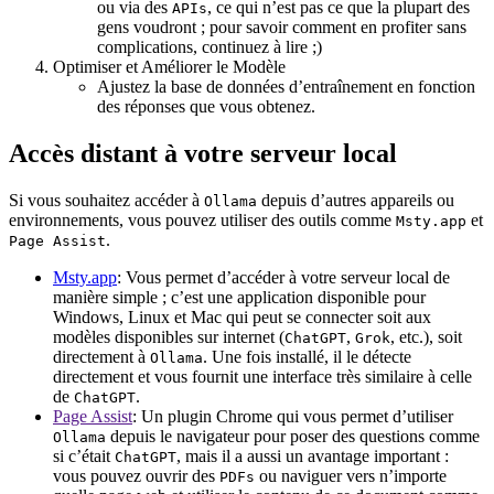
ou via des
, ce qui n’est pas ce que la plupart des
APIs
gens voudront ; pour savoir comment en profiter sans
complications, continuez à lire ;)
Optimiser et Améliorer le Modèle
Ajustez la base de données d’entraînement en fonction
des réponses que vous obtenez.
Accès distant à votre serveur local
Si vous souhaitez accéder à
depuis d’autres appareils ou
Ollama
environnements, vous pouvez utiliser des outils comme
et
Msty.app
.
Page Assist
Msty.app
: Vous permet d’accéder à votre serveur local de
manière simple ; c’est une application disponible pour
Windows, Linux et Mac qui peut se connecter soit aux
modèles disponibles sur internet (
,
, etc.), soit
ChatGPT
Grok
directement à
. Une fois installé, il le détecte
Ollama
directement et vous fournit une interface très similaire à celle
de
.
ChatGPT
Page Assist
: Un plugin Chrome qui vous permet d’utiliser
depuis le navigateur pour poser des questions comme
Ollama
si c’était
, mais il a aussi un avantage important :
ChatGPT
vous pouvez ouvrir des
ou naviguer vers n’importe
PDFs