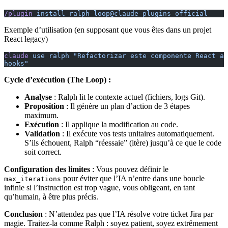
/plugin
 install
 ralph-loop@claude-plugins-official
Exemple d’utilisation (en supposant que vous êtes dans un projet
React legacy)
claude
 use
 ralph
 "Refactorizar este componente React a 
hooks"
Cycle d’exécution (The Loop) :
Analyse
: Ralph lit le contexte actuel (fichiers, logs Git).
Proposition
: Il génère un plan d’action de 3 étapes
maximum.
Exécution
: Il applique la modification au code.
Validation
: Il exécute vos tests unitaires automatiquement.
S’ils échouent, Ralph “réessaie” (itère) jusqu’à ce que le code
soit correct.
Configuration des limites
: Vous pouvez définir le
pour éviter que l’IA n’entre dans une boucle
max_iterations
infinie si l’instruction est trop vague, vous obligeant, en tant
qu’humain, à être plus précis.
Conclusion
: N’attendez pas que l’IA résolve votre ticket Jira par
magie. Traitez-la comme Ralph : soyez patient, soyez extrêmement