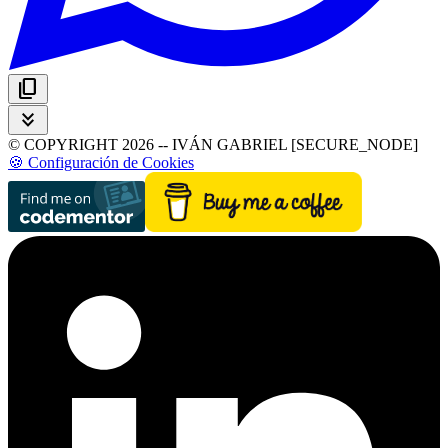
content_copy
keyboard_double_arrow_down
© COPYRIGHT 2026 -- IVÁN GABRIEL [SECURE_NODE]
🍪 Configuración de Cookies