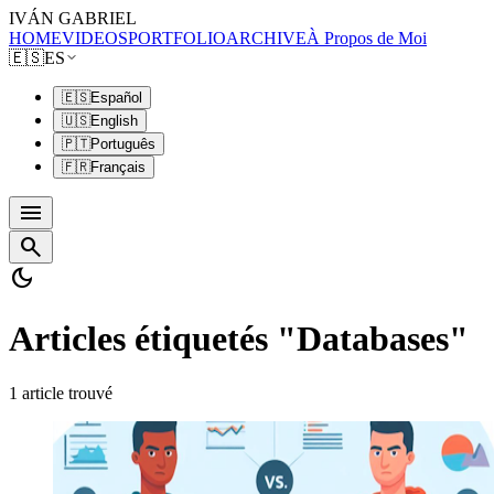
IVÁN GABRIEL
HOME
VIDEOS
PORTFOLIO
ARCHIVE
À Propos de Moi
🇪🇸
ES
🇪🇸
Español
🇺🇸
English
🇵🇹
Português
🇫🇷
Français
menu
search
dark_mode
Articles étiquetés "Databases"
1 article trouvé