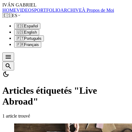
IVÁN GABRIEL
HOME
VIDEOS
PORTFOLIO
ARCHIVE
À Propos de Moi
🇪🇸
ES
🇪🇸
Español
🇺🇸
English
🇵🇹
Português
🇫🇷
Français
menu
search
dark_mode
Articles étiquetés "Live
Abroad"
1 article trouvé