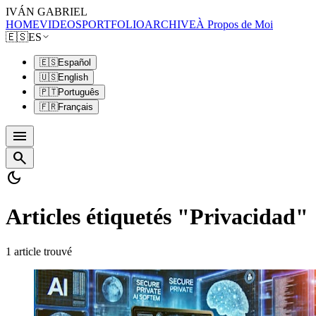
IVÁN GABRIEL
HOME
VIDEOS
PORTFOLIO
ARCHIVE
À Propos de Moi
🇪🇸
ES
🇪🇸
Español
🇺🇸
English
🇵🇹
Português
🇫🇷
Français
menu
search
dark_mode
Articles étiquetés "Privacidad"
1 article trouvé