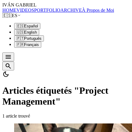
IVÁN GABRIEL
HOME
VIDEOS
PORTFOLIO
ARCHIVE
À Propos de Moi
🇪🇸
ES
🇪🇸
Español
🇺🇸
English
🇵🇹
Português
🇫🇷
Français
menu
search
dark_mode
Articles étiquetés "Project
Management"
1 article trouvé