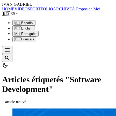
IVÁN GABRIEL
HOME
VIDEOS
PORTFOLIO
ARCHIVE
À Propos de Moi
🇪🇸
ES
🇪🇸
Español
🇺🇸
English
🇵🇹
Português
🇫🇷
Français
menu
search
dark_mode
Articles étiquetés "Software
Development"
1 article trouvé