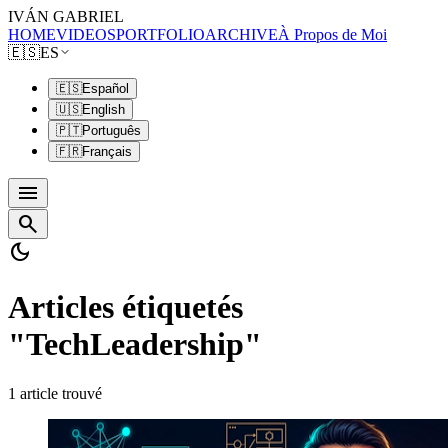
IVÁN GABRIEL
HOME
VIDEOS
PORTFOLIO
ARCHIVE
À Propos de Moi
🇪🇸
ES
🇪🇸
Español
🇺🇸
English
🇵🇹
Português
🇫🇷
Français
menu
search
dark_mode
Articles étiquetés
"TechLeadership"
1 article trouvé