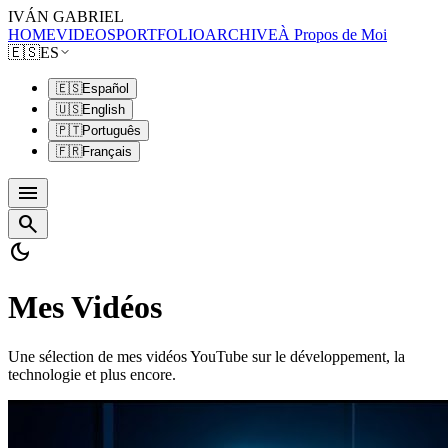
IVÁN GABRIEL
HOME
VIDEOS
PORTFOLIO
ARCHIVE
À Propos de Moi
🇪🇸
ES
🇪🇸
Español
🇺🇸
English
🇵🇹
Português
🇫🇷
Français
menu
search
dark_mode
Mes Vidéos
Une sélection de mes vidéos YouTube sur le développement, la
technologie et plus encore.