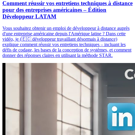
Comment réussir vos entretiens techniques à distance
pour des entreprises américaines – Édition
Développeur LATAM
Vous souhaitez obtenir un emploi de développeur à distance auprès
d'une entreprise américaine depuis l'Amérique latine ? Dans cette
vidéo, je (🇪🇨 développeur travaillant désormais à distance)
explique comment réussir vos entretiens techniques – incluant les
défis de codage, les bases de la conception de systèmes, et comment
donner des réponses claires en utilisant la méthode STAR.