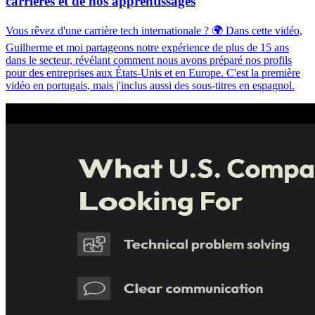
carrières et de nos apprentissages
Vous rêvez d'une carrière tech internationale ? 🌍 Dans cette vidéo,
Guilherme et moi partageons notre expérience de plus de 15 ans
dans le secteur, révélant comment nous avons préparé nos profils
pour des entreprises aux États-Unis et en Europe. C'est la première
vidéo en portugais, mais j'inclus aussi des sous-titres en espagnol.