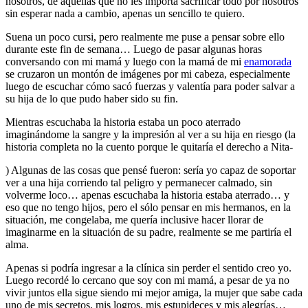
nosotros, de aquellas que no les importa sacrificar todo por nosotros
sin esperar nada a cambio, apenas un sencillo te quiero.
Suena un poco cursi, pero realmente me puse a pensar sobre ello
durante este fin de semana… Luego de pasar algunas horas
conversando con mi mamá y luego con la mamá de mi
enamorada
se cruzaron un montón de imágenes por mi cabeza, especialmente
luego de escuchar cómo sacó fuerzas y valentía para poder salvar a
su hija de lo que pudo haber sido su fin.
Mientras escuchaba la historia estaba un poco aterrado
imaginándome la sangre y la impresión al ver a su hija en riesgo (la
historia completa no la cuento porque le quitaría el derecho a Nita-
) Algunas de las cosas que pensé fueron: sería yo capaz de soportar
ver a una hija corriendo tal peligro y permanecer calmado, sin
volverme loco… apenas escuchaba la historia estaba aterrado… y
eso que no tengo hijos, pero el sólo pensar en mis hermanos, en la
situación, me congelaba, me quería inclusive hacer llorar de
imaginarme en la situación de su padre, realmente se me partiría el
alma.
Apenas si podría ingresar a la clínica sin perder el sentido creo yo.
Luego recordé lo cercano que soy con mi mamá, a pesar de ya no
vivir juntos ella sigue siendo mi mejor amiga, la mujer que sabe cada
uno de mis secretos, mis logros, mis estupideces y mis alegrías…