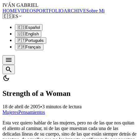
IVÁN GABRIEL
HOME
VIDEOS
PORTFOLIO
ARCHIVE
Sobre Mi
🇪🇸
ES
🇪🇸
Español
🇺🇸
English
🇵🇹
Português
🇫🇷
Français
menu
search
dark_mode
Strength of a Woman
18 de abril de 2005
•
3 minutos de lectura
Mujeres
Pensamientos
Esta vez quiero hablar de las mujeres, pero no de las que nos quitan
el aliento al caminar, ni de las que muestran cada una de las
delicadas líneas de su cuerpo, sino de las que están siempre detrás de