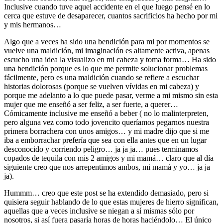
Inclusive cuando tuve aquel accidente en el que luego pensé en lo
cerca que estuve de desaparecer, cuantos sacrificios ha hecho por mi
y mis hermanos…
Algo que a veces ha sido una bendición para mi por momentos se
vuelve una maldición, mi imaginación es altamente activa, apenas
escucho una idea la visualizo en mi cabeza y toma forma… Ha sido
una bendición porque es lo que me permite solucionar problemas
fácilmente, pero es una maldición cuando se refiere a escuchar
historias dolorosas (porque se vuelven vívidas en mi cabeza) y
porque me adelanto a lo que puede pasar, verme a mi mismo sin esta
mujer que me enseñó a ser feliz, a ser fuerte, a querer…
Cómicamente inclusive me enseñó a beber ( no lo malinterpreten,
pero alguna vez como todo jovencito queríamos pegarnos nuestra
primera borrachera con unos amigos… y mi madre dijo que si me
iba a emborrachar prefería que sea con ella antes que en un lugar
desconocido y corriendo peligro… ja ja ja… pues terminamos
copados de tequila con mis 2 amigos y mi mamá… claro que al día
siguiente creo que nos arrepentimos ambos, mi mamá y yo… ja ja
ja).
Hummm… creo que este post se ha extendido demasiado, pero si
quisiera seguir hablando de lo que estas mujeres de hierro significan,
aquellas que a veces inclusive se niegan a sí mismas sólo por
nosotros, si así fuera pasaría horas de horas haciéndolo… El único