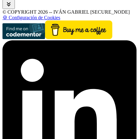
keyboard_double_arrow_down
© COPYRIGHT 2026 -- IVÁN GABRIEL [SECURE_NODE]
🍪 Configuración de Cookies