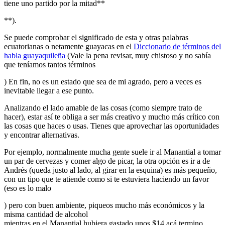
tiene uno partido por la mitad**
**).
Se puede comprobar el significado de esta y otras palabras
ecuatorianas o netamente guayacas en el
Diccionario de términos del
habla guayaquileña
(Vale la pena revisar, muy chistoso y no sabía
que teníamos tantos términos
) En fin, no es un estado que sea de mi agrado, pero a veces es
inevitable llegar a ese punto.
Analizando el lado amable de las cosas (como siempre trato de
hacer), estar así te obliga a ser más creativo y mucho más crítico con
las cosas que haces o usas. Tienes que aprovechar las oportunidades
y encontrar alternativas.
Por ejemplo, normalmente mucha gente suele ir al Manantial a tomar
un par de cervezas y comer algo de picar, la otra opción es ir a de
Andrés (queda justo al lado, al girar en la esquina) es más pequeño,
con un tipo que te atiende como si te estuviera haciendo un favor
(eso es lo malo
) pero con buen ambiente, piqueos mucho más económicos y la
misma cantidad de alcohol
mientras en el Manantial hubiera gastado unos $14 acá termino