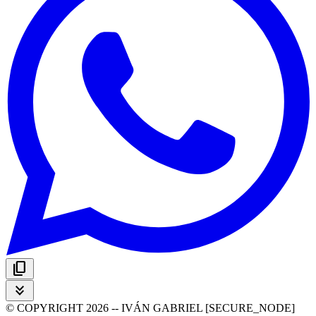
content_copy
keyboard_double_arrow_down
© COPYRIGHT 2026 -- IVÁN GABRIEL [SECURE_NODE]