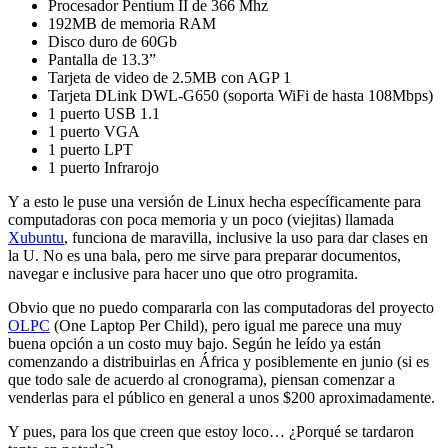
Procesador Pentium II de 366 Mhz
192MB de memoria RAM
Disco duro de 60Gb
Pantalla de 13.3”
Tarjeta de video de 2.5MB con AGP 1
Tarjeta DLink DWL-G650 (soporta WiFi de hasta 108Mbps)
1 puerto USB 1.1
1 puerto VGA
1 puerto LPT
1 puerto Infrarojo
Y a esto le puse una versión de Linux hecha específicamente para
computadoras con poca memoria y un poco (viejitas) llamada
Xubuntu
, funciona de maravilla, inclusive la uso para dar clases en
la U. No es una bala, pero me sirve para preparar documentos,
navegar e inclusive para hacer uno que otro programita.
Obvio que no puedo compararla con las computadoras del proyecto
OLPC
(One Laptop Per Child), pero igual me parece una muy
buena opción a un costo muy bajo. Según he leído ya están
comenzando a distribuirlas en África y posiblemente en junio (si es
que todo sale de acuerdo al cronograma), piensan comenzar a
venderlas para el público en general a unos $200 aproximadamente.
Y pues, para los que creen que estoy loco… ¿Porqué se tardaron