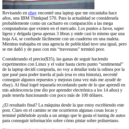
Revisando en
ebay
encontré una laptop que me encantaba hace
años, una IBM Thinkpad 570. Para la actualidad se consideraría
probablemente como un cacharro en comparación a las mega
computadoras que existen en el mercado. Los puntos a favor, super
ligera y delgada (pesa apenas 3 libras y mide casi lo mismo que una
hoja A4, se confunde fácilmente con un cuaderno en una maleta.
Mientras trabajaba en una agencia de publicidad tuve una igual, pero
se me dañó y de paso con mis “travesuras” terminó peor.
Considerando el precio($35), las ganas de seguir haciendo
experimentos con Linux y el valor hasta cierto punto “sentimental”
de la laptop decidí comprarla, no voy a detallar toda la odisea por la
que pasé para poder traerla al país (esa es otra historia), necesité
conseguir algunos repuestos y mejoras (una vez más me ayudé de
ebay). Al final logré repararla recordando parte de lo que aprendí en
mis adolescencia (me dio por aprender electrónica a los 14 años) y
pude tenerla funcionando con poco más de 100 dólares.
¿El resultado final? La máquina desde la que estoy escribiendo este
post. Claro en el camino se me ocurrieron algunas cosas locas y
terminé pidiéndole ayuda a un amigo que le gusta el tuning de autos
para conseguir información sobre cómo pintar sobre poliuretano.