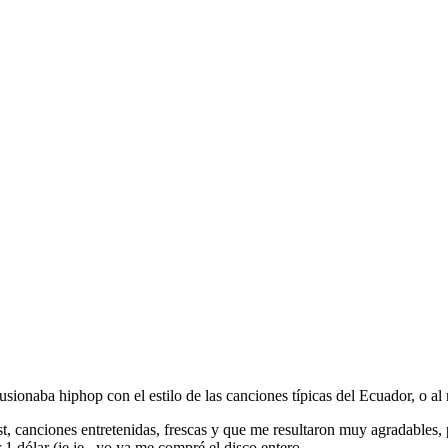
onaba hiphop con el estilo de las canciones típicas del Ecuador, o al m
ost, canciones entretenidas, frescas y que me resultaron muy agradable
 1 dólar (je je.. yo ya me compré el disco entero