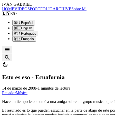
IVÁN GABRIEL
HOME
VIDEOS
PORTFOLIO
ARCHIVE
Sobre Mi
🇪🇸
ES
🇪🇸
Español
🇺🇸
English
🇵🇹
Português
🇫🇷
Français
menu
search
dark_mode
Esto es eso - Ecuafornia
14 de marzo de 2008
•
1 minutos de lectura
Ecuador
Música
Hace un tiempo le comenté a una amiga sobre un grupo musical que fusi
El resultado es lo que pueden escuchar en la parte de abajo de este p
por si a alguien le interesa pueden inclusive comprar las canciones por