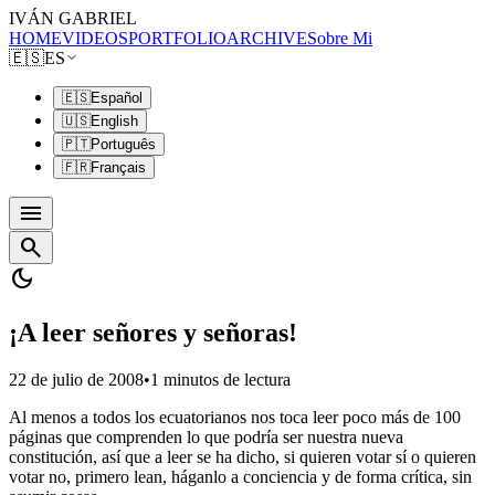
IVÁN GABRIEL
HOME
VIDEOS
PORTFOLIO
ARCHIVE
Sobre Mi
🇪🇸
ES
🇪🇸
Español
🇺🇸
English
🇵🇹
Português
🇫🇷
Français
menu
search
dark_mode
¡A leer señores y señoras!
22 de julio de 2008
•
1 minutos de lectura
Al menos a todos los ecuatorianos nos toca leer poco más de 100
páginas que comprenden lo que podría ser nuestra nueva
constitución, así que a leer se ha dicho, si quieren votar sí o quieren
votar no, primero lean, háganlo a conciencia y de forma crítica, sin