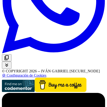
content_copy
keyboard_double_arrow_down
© COPYRIGHT 2026 -- IVÁN GABRIEL [SECURE_NODE]
🍪 Configuración de Cookies