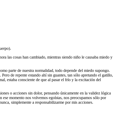
uerpo).
 ahora las cosas han cambiado, mientras siendo niño le causaba miedo y
a como parte de nuestra normalidad, todo depende del miedo supongo.
ero de repente estando ahí sin guantes, tan sólo apretando el gatillo,
l, estaba consciente de que al pasar el frío y la excitación del
nes o acciones sin dolor, pensando únicamente en la validez lógica
ón, en ese momento nos volvemos egoístas, nos preocupamos sólo por
 nunca, simplemente a responsabilizarme por mis acciones.