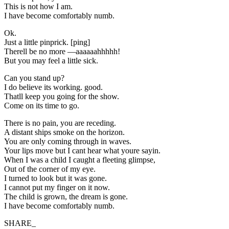
This is not how I am.
I have become comfortably numb.
Ok.
Just a little pinprick. [ping]
Therell be no more —aaaaaahhhhh!
But you may feel a little sick.
Can you stand up?
I do believe its working. good.
Thatll keep you going for the show.
Come on its time to go.
There is no pain, you are receding.
A distant ships smoke on the horizon.
You are only coming through in waves.
Your lips move but I cant hear what youre sayin.
When I was a child I caught a fleeting glimpse,
Out of the corner of my eye.
I turned to look but it was gone.
I cannot put my finger on it now.
The child is grown, the dream is gone.
I have become comfortably numb.
SHARE_