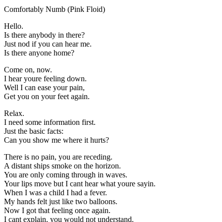
Comfortably Numb (Pink Floid)
Hello.
Is there anybody in there?
Just nod if you can hear me.
Is there anyone home?
Come on, now.
I hear youre feeling down.
Well I can ease your pain,
Get you on your feet again.
Relax.
I need some information first.
Just the basic facts:
Can you show me where it hurts?
There is no pain, you are receding.
A distant ships smoke on the horizon.
You are only coming through in waves.
Your lips move but I cant hear what youre sayin.
When I was a child I had a fever.
My hands felt just like two balloons.
Now I got that feeling once again.
I cant explain, you would not understand.