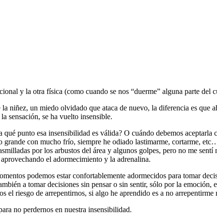
cional y la otra física (como cuando se nos “duerme” alguna parte del c
e la niñez, un miedo olvidado que ataca de nuevo, la diferencia es que
la sensación, se ha vuelto insensible.
sta qué punto esa insensibilidad es válida? O cuándo debemos aceptarl
 grande con mucho frío, siempre he odiado lastimarme, cortarme, etc… P
smilladas por los arbustos del área y algunos golpes, pero no me sentí ma
aprovechando el adormecimiento y la adrenalina.
mentos podemos estar confortablemente adormecidos para tomar decisio
a también a tomar decisiones sin pensar o sin sentir, sólo por la emoci
 el riesgo de arrepentirnos, si algo he aprendido es a no arrepentirme
ra no perdernos en nuestra insensibilidad.