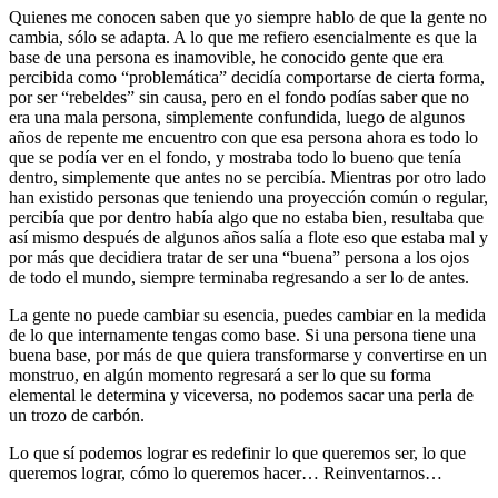
Quienes me conocen saben que yo siempre hablo de que la gente no
cambia, sólo se adapta. A lo que me refiero esencialmente es que la
base de una persona es inamovible, he conocido gente que era
percibida como “problemática” decidía comportarse de cierta forma,
por ser “rebeldes” sin causa, pero en el fondo podías saber que no
era una mala persona, simplemente confundida, luego de algunos
años de repente me encuentro con que esa persona ahora es todo lo
que se podía ver en el fondo, y mostraba todo lo bueno que tenía
dentro, simplemente que antes no se percibía. Mientras por otro lado
han existido personas que teniendo una proyección común o regular,
percibía que por dentro había algo que no estaba bien, resultaba que
así mismo después de algunos años salía a flote eso que estaba mal y
por más que decidiera tratar de ser una “buena” persona a los ojos
de todo el mundo, siempre terminaba regresando a ser lo de antes.
La gente no puede cambiar su esencia, puedes cambiar en la medida
de lo que internamente tengas como base. Si una persona tiene una
buena base, por más de que quiera transformarse y convertirse en un
monstruo, en algún momento regresará a ser lo que su forma
elemental le determina y viceversa, no podemos sacar una perla de
un trozo de carbón.
Lo que sí podemos lograr es redefinir lo que queremos ser, lo que
queremos lograr, cómo lo queremos hacer… Reinventarnos…