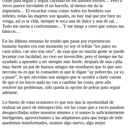
como para seguir y seguir cayendo en los mismos errores… Pero a
veces parece inevitable el no hacerlo, al menos me da la
impresión… El escuchar cosas como: todos los hombres son
infieles, todas las mujeres son iguales, no hay mal que por bien no
venga, así es la vida, siempre te toca una de dulce y una de sal…
Todo me suena a conformismo… Y me niego a creer que somos tan
básicos…
En las últimas semanas he tenido que pasar por experiencias
bastante fuertes (en este momento yo soy el refrán “los palos no
caen sólos, cae uno tras otro”, de esas que no mucha gente se puede
levantar con facilidad, no creo ser invencible, pero el tiempo me ha
ayudado a aprender a ser siempre más fuerte, después de una caída
muy fuerte un par de buenos amigos me enseñaron que lo que uno
necesita no es que lo consuelen ni que le digan “ay pobrecito, ya va
a pasar”, lo que necesitas son amigos que te ayuden a darte cuenta
de que si no haces nada no vas a cambiar las cosas, peor aún
resolver tus problemas, sólo queda la opción de pelear para seguir
adelante.
Lo bueno de estas ocasiones es que nos dan la oportunidad de
realizar un poco de introspección, ver las cosas que a veces pasaban
desapercibidas sobre nosotros mismos y si somos lo suficientemente
inteligentes, aprovechamos y las adaptamos para que luego de todo
quedemos transformados, seamos algo nuevo, algo mejor.