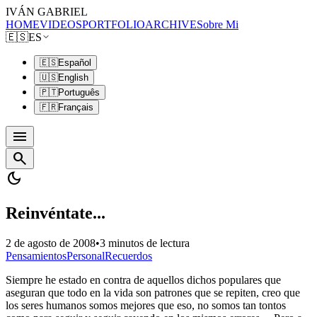
IVÁN GABRIEL
HOME
VIDEOS
PORTFOLIO
ARCHIVE
Sobre Mi
🇪🇸
ES
🇪🇸
Español
🇺🇸
English
🇵🇹
Português
🇫🇷
Français
menu
search
dark_mode
Reinvéntate...
2 de agosto de 2008
•
3 minutos de lectura
Pensamientos
Personal
Recuerdos
Siempre he estado en contra de aquellos dichos populares que
aseguran que todo en la vida son patrones que se repiten, creo que
los seres humanos somos mejores que eso, no somos tan tontos