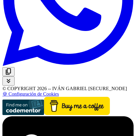
content_copy
keyboard_double_arrow_down
© COPYRIGHT 2026 -- IVÁN GABRIEL [SECURE_NODE]
🍪 Configuración de Cookies