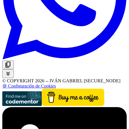
content_copy
keyboard_double_arrow_down
© COPYRIGHT 2026 -- IVÁN GABRIEL [SECURE_NODE]
🍪 Configuración de Cookies