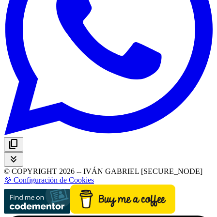
content_copy
keyboard_double_arrow_down
© COPYRIGHT 2026 -- IVÁN GABRIEL [SECURE_NODE]
🍪 Configuración de Cookies