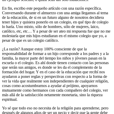
En fin, escribo este pequeño artículo con una razón específica.
Conversando durante el almuerzo con una amiga llegamos al tema
de la educación, de si en un futuro alguno de nosotros decidiera
tener hijos y quisiera ponerlo en un colegio, en qué tipo de colegio
lo haría. Uno mixto, sólo de hombres, sólo de mujeres, laico,
católico, etc, etc… Y a pesar de ser ateo mi respuesta fue que no me
molestaría que mis hijos estudiaran en el mismo colegio que yo, a
pesar de que es un colegio católico.
¿La razón? Aunque estoy 100% consciente de que la
responsabilidad de formar a un hijo corresponde a los padres y a la
familia, la mayor parte del tiempo los niños y jóvenes pasan en la
escuela o el colegio. Es ahí donde tienen contacto con las personas
que serán sus amigos, es donde se les da el complemento de la
formación del hogar. Y en el caso de la educación que recibí nos
ayudaron a poner reglas y perspectivas con respecto a la forma de
ver la vida que realmente son independientes de cualquier religión,
cosas como acostumbrarnos a ayudar al prójimo, apoyarnos
mutuamente como hermanos con cada compañero del colegio, ver
más allá de la satisfacción netamente monetaria, sino la riqueza
espiritual.
Yo sé que todo eso no necesita de la religión para aprenderse, pero
después de algunos años de ser un necio y decir que la gente debe