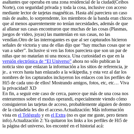
asaltantes que operaba en una zona residencial de la ciudad(Ceibos
Norte), con seguridad privada y toda la cosa, inclusive con acceso
mediante lector de tarjetas magnéticas. Hasta ahí pareciera un caso
más de asalto, lo sorprendente, los miembros de la banda eran chicos
que al menos aparentemente no tenían necesidades, además de que
al allanar sus casas encontraron que muchas de las cosas (Plasmas,
juegos de video, joyas) las mantenían en sus casas, no las
vendían.Otro de las interrogantes es que al ser capturados hicieron
señales de victoria y una de ellas dijo que “hay muchas cosas que se
van a saber”. Inclusive si ven las fotos pareciera que son un par de
niñas que no matarían ni una mosca. Una curiosidad es que en la
versión electrónica de “El Universo”
ahora no sólo publican la
noticia sino que enlazan la información a los sitios de referencia, je
je.. a veces hasta han enlazado a la wikipedia, y esta vez al dar los
nombres de los capturados incluyeron los enlaces con los perfiles de
Hi5 de cada uno de ellos! Mostrando amigos, fotos, etc, etc… Viva
la privacidad! XD
En fin, a seguir este caso de cerca, parece que más de una cosa nos
enteraremos sobre el modus operandi, especialmente viendo cómo
consiguieron las tarjetas de acceso, probablemente alguien de dentro
de la ciudadela les dio el acceso.Actualización: Más información
vista en
el Telégrafo
y en
el Extra
(no es que me guste, pero tienen
info).Actualización 2: Ya quitaron los links a los perfiles de Hi5 de
la página del universo, los encontré en el historial acá: