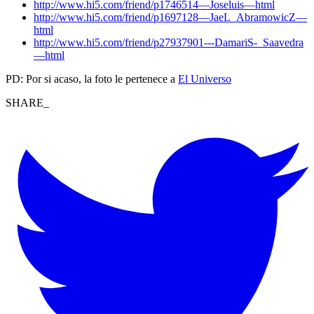
http://www.hi5.com/friend/p1746514—Joseluis—html
http://www.hi5.com/friend/p1697128—JaeL_AbramowicZ—
html
http://www.hi5.com/friend/p27937901---DamariS-_Saavedra
—html
PD: Por si acaso, la foto le pertenece a
El Universo
SHARE_