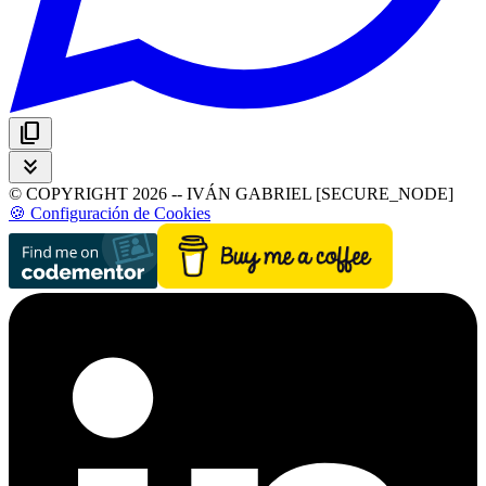
content_copy
keyboard_double_arrow_down
© COPYRIGHT 2026 -- IVÁN GABRIEL [SECURE_NODE]
🍪 Configuración de Cookies