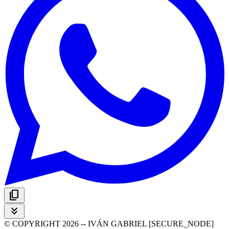
content_copy
keyboard_double_arrow_down
© COPYRIGHT 2026 -- IVÁN GABRIEL [SECURE_NODE]