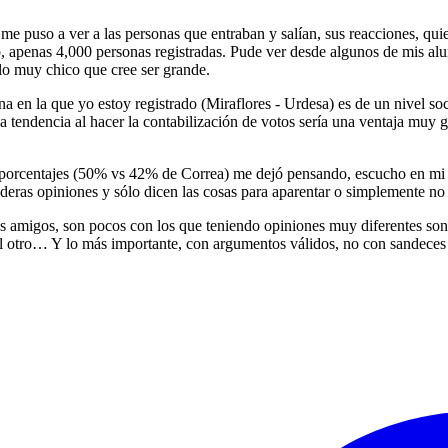
 me puso a ver a las personas que entraban y salían, sus reacciones, q
, apenas 4,000 personas registradas. Pude ver desde algunos de mis alu
o muy chico que cree ser grande.
na en la que yo estoy registrado (Miraflores - Urdesa) es de un nivel s
la tendencia al hacer la contabilización de votos sería una ventaja muy 
porcentajes (50% vs 42% de Correa) me dejó pensando, escucho en mi e
deras opiniones y sólo dicen las cosas para aparentar o simplemente no 
s amigos, son pocos con los que teniendo opiniones muy diferentes son 
o del otro… Y lo más importante, con argumentos válidos, no con sandec