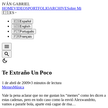
IVÁN GABRIEL
HOME
VIDEOS
PORTFOLIO
ARCHIVE
Sobre Mi
🇪🇸
ES
🇪🇸
Español
🇺🇸
English
🇵🇹
Português
🇫🇷
Français
menu
search
dark_mode
Te Extraño Un Poco
1 de abril de 2009
•
3 minutos de lectura
Memes
Música
Vale la pena aclarar que no me gustan los “memes” como les dicen a
estas cadenas, pero en todo caso como la envió Alexwandrito,
vamos a pararle bola, aparte está cague de risa…