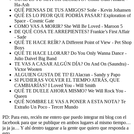
Ha-Ash
QUÉ PIENSAS DE TUS AMIGOS? Soñe - Kevin Johansen
QUÉ ES LO PEOR QUE PODRÍA PASAR? Exploration of
Space - Cosmic Gate
COMO VAS A MORIR? She Will Be Loved - Maroon 5
DE QUÉ COSA TE ARREPIENTES? Frankie’s First Affair
- Sade
QUÉ TE HACE REÍR? A Different Point of View - Pet Shop
Boys
QUÉ TE HACE LLORAR? Do You Only Wanna Dance -
Julio Daivel Big Band
TE VAS A CASAR ALGÚN DÍA? On And On (Saundra) -
Victor Wooten
ALGUIEN GUSTA DE TI? El Alacran - Sandy y Papo
SI PUDIERAS VOLVER EL TIEMPO ATRÁS, QUE
CAMBIARÍAS? I Loved You - Will Smith
QUÉ TE DUELE AHORA MISMO? We Will Rock You -
Queen
QUÉ NOMBRE LE VAS A PONER A ESTA NOTA? Te
Extraño Un Poco - Tercer Mundo
PD: Para esto, recién me entero que puedo integrar mi blog con el
facebook para que se publique en ambos lugares al mismo tiempo…
ja ja ja… Y ahí dentro taggear a la gente que quiero que responda a
esto