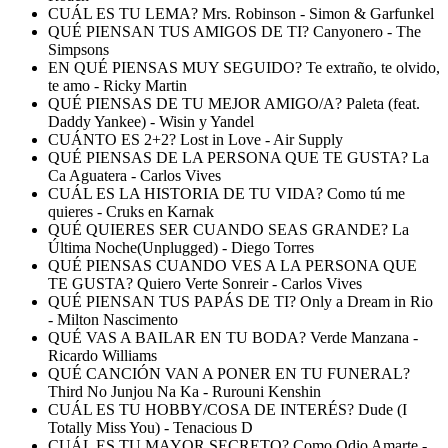
CUÁL ES TU LEMA? Mrs. Robinson - Simon & Garfunkel
QUÉ PIENSAN TUS AMIGOS DE TI? Canyonero - The
Simpsons
EN QUÉ PIENSAS MUY SEGUIDO? Te extraño, te olvido,
te amo - Ricky Martin
QUÉ PIENSAS DE TU MEJOR AMIGO/A? Paleta (feat.
Daddy Yankee) - Wisin y Yandel
CUÁNTO ES 2+2? Lost in Love - Air Supply
QUÉ PIENSAS DE LA PERSONA QUE TE GUSTA? La
Ca Aguatera - Carlos Vives
CUÁL ES LA HISTORIA DE TU VIDA? Como tú me
quieres - Cruks en Karnak
QUÉ QUIERES SER CUANDO SEAS GRANDE? La
Última Noche(Unplugged) - Diego Torres
QUÉ PIENSAS CUANDO VES A LA PERSONA QUE
TE GUSTA? Quiero Verte Sonreir - Carlos Vives
QUÉ PIENSAN TUS PAPÁS DE TI? Only a Dream in Rio
- Milton Nascimento
QUÉ VAS A BAILAR EN TU BODA? Verde Manzana -
Ricardo Williams
QUÉ CANCIÓN VAN A PONER EN TU FUNERAL?
Third No Junjou Na Ka - Rurouni Kenshin
CUÁL ES TU HOBBY/COSA DE INTERÉS? Dude (I
Totally Miss You) - Tenacious D
CUÁL ES TU MAYOR SECRETO? Como Odio Amarte -