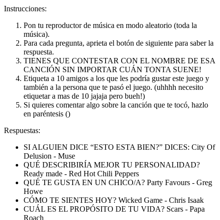
Instrucciones:
Pon tu reproductor de música en modo aleatorio (toda la
música).
Para cada pregunta, aprieta el botón de siguiente para saber la
respuesta.
TIENES QUE CONTESTAR CON EL NOMBRE DE ESA
CANCIÓN SIN IMPORTAR CUÁN TONTA SUENE!
Etiqueta a 10 amigos a los que les podría gustar este juego y
también a la persona que te pasó el juego. (uhhhh necesito
etiquetar a mas de 10 jajaja pero bueh!)
Si quieres comentar algo sobre la canción que te tocó, hazlo
en paréntesis ()
Respuestas:
SI ALGUIEN DICE “ESTO ESTA BIEN?” DICES: City Of
Delusion - Muse
QUÉ DESCRIBIRÍA MEJOR TU PERSONALIDAD?
Ready made - Red Hot Chili Peppers
QUÉ TE GUSTA EN UN CHICO/A? Party Favours - Greg
Howe
CÓMO TE SIENTES HOY? Wicked Game - Chris Isaak
CUÁL ES EL PROPÓSITO DE TU VIDA? Scars - Papa
Roach