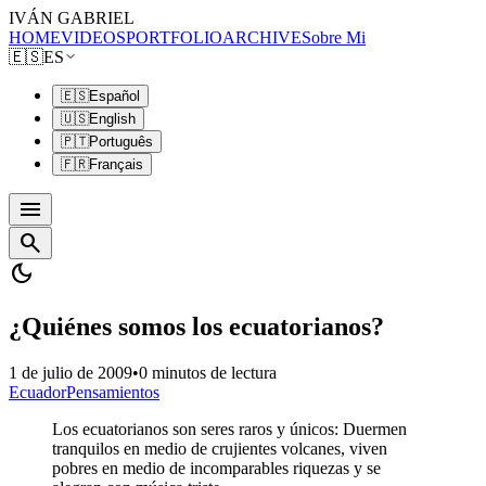
IVÁN GABRIEL
HOME
VIDEOS
PORTFOLIO
ARCHIVE
Sobre Mi
🇪🇸
ES
🇪🇸
Español
🇺🇸
English
🇵🇹
Português
🇫🇷
Français
menu
search
dark_mode
¿Quiénes somos los ecuatorianos?
1 de julio de 2009
•
0 minutos de lectura
Ecuador
Pensamientos
Los ecuatorianos son seres raros y únicos: Duermen
tranquilos en medio de crujientes volcanes, viven
pobres en medio de incomparables riquezas y se