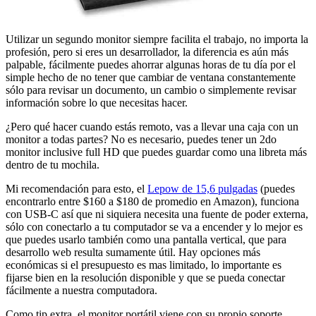
Utilizar un segundo monitor siempre facilita el trabajo, no importa la
profesión, pero si eres un desarrollador, la diferencia es aún más
palpable, fácilmente puedes ahorrar algunas horas de tu día por el
simple hecho de no tener que cambiar de ventana constantemente
sólo para revisar un documento, un cambio o simplemente revisar
información sobre lo que necesitas hacer.
¿Pero qué hacer cuando estás remoto, vas a llevar una caja con un
monitor a todas partes? No es necesario, puedes tener un 2do
monitor inclusive full HD que puedes guardar como una libreta más
dentro de tu mochila.
Mi recomendación para esto, el
Lepow de 15,6 pulgadas
(puedes
encontrarlo entre $160 a $180 de promedio en Amazon), funciona
con USB-C así que ni siquiera necesita una fuente de poder externa,
sólo con conectarlo a tu computador se va a encender y lo mejor es
que puedes usarlo también como una pantalla vertical, que para
desarrollo web resulta sumamente útil. Hay opciones más
económicas si el presupuesto es mas limitado, lo importante es
fijarse bien en la resolución disponible y que se pueda conectar
fácilmente a nuestra computadora.
Como tip extra, el monitor portátil viene con su propio soporte