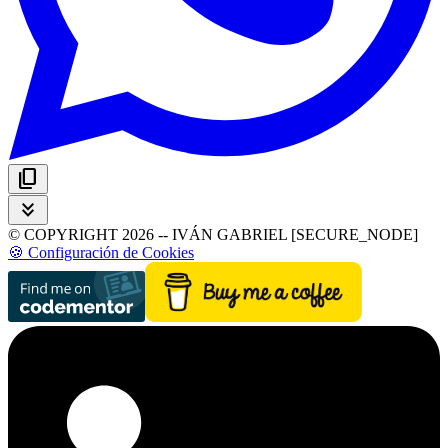
content_copy
keyboard_double_arrow_down
© COPYRIGHT 2026 -- IVÁN GABRIEL [SECURE_NODE]
🍪 Configuración de Cookies