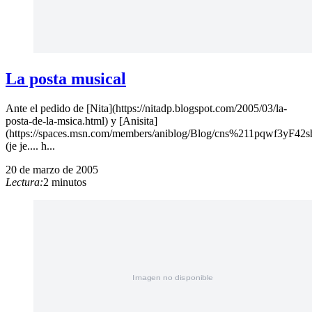
La posta musical
Ante el pedido de [Nita](https://nitadp.blogspot.com/2005/03/la-
posta-de-la-msica.html) y [Anisita]
(https://spaces.msn.com/members/aniblog/Blog/cns%211pqwf3y
(je je.... h...
20 de marzo de 2005
Lectura:
2 minutos