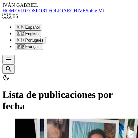
IVÁN GABRIEL
HOME
VIDEOS
PORTFOLIO
ARCHIVE
Sobre Mi
🇪🇸
ES
🇪🇸
Español
🇺🇸
English
🇵🇹
Português
🇫🇷
Français
menu
search
dark_mode
Lista de publicaciones por
fecha