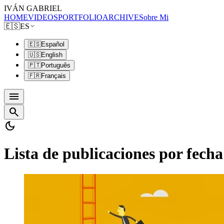
IVÁN GABRIEL
HOME
VIDEOS
PORTFOLIO
ARCHIVE
Sobre Mi
🇪🇸
ES
🇪🇸
Español
🇺🇸
English
🇵🇹
Português
🇫🇷
Français
menu
search
dark_mode
Lista de publicaciones por fecha