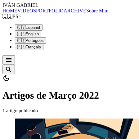
IVÁN GABRIEL
HOME
VIDEOS
PORTFOLIO
ARCHIVE
Sobre Mim
🇪🇸
ES
🇪🇸
Español
🇺🇸
English
🇵🇹
Português
🇫🇷
Français
menu
search
dark_mode
Artigos de Março 2022
1 artigo publicado