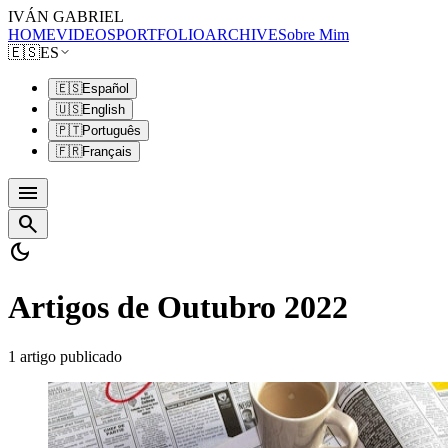
IVÁN GABRIEL
HOME
VIDEOS
PORTFOLIO
ARCHIVE
Sobre Mim
🇪🇸
ES
🇪🇸
Español
🇺🇸
English
🇵🇹
Português
🇫🇷
Français
menu
search
dark_mode
Artigos de Outubro 2022
1 artigo publicado