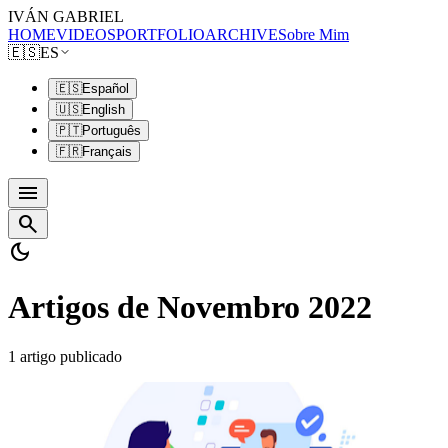
IVÁN GABRIEL
HOME
VIDEOS
PORTFOLIO
ARCHIVE
Sobre Mim
🇪🇸
ES
🇪🇸
Español
🇺🇸
English
🇵🇹
Português
🇫🇷
Français
menu
search
dark_mode
Artigos de Novembro 2022
1 artigo publicado