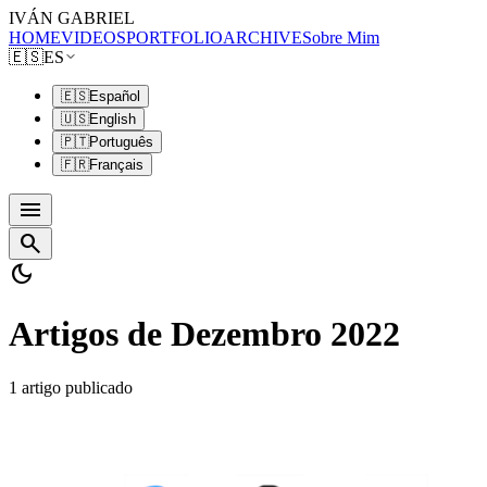
IVÁN GABRIEL
HOME
VIDEOS
PORTFOLIO
ARCHIVE
Sobre Mim
🇪🇸
ES
🇪🇸
Español
🇺🇸
English
🇵🇹
Português
🇫🇷
Français
menu
search
dark_mode
Artigos de Dezembro 2022
1 artigo publicado