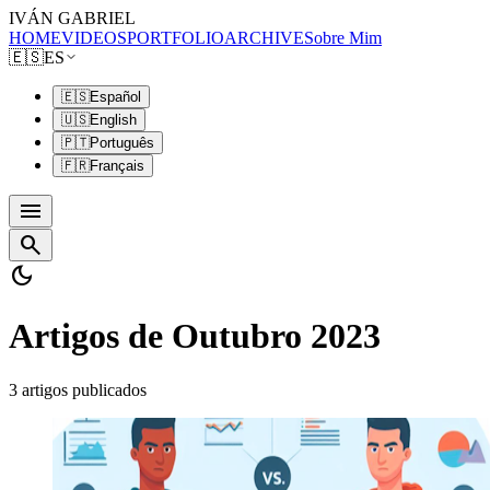
IVÁN GABRIEL
HOME
VIDEOS
PORTFOLIO
ARCHIVE
Sobre Mim
🇪🇸
ES
🇪🇸
Español
🇺🇸
English
🇵🇹
Português
🇫🇷
Français
menu
search
dark_mode
Artigos de Outubro 2023
3 artigos publicados