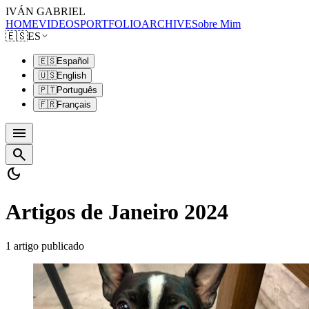
IVÁN GABRIEL
HOME
VIDEOS
PORTFOLIO
ARCHIVE
Sobre Mim
🇪🇸
ES
🇪🇸
Español
🇺🇸
English
🇵🇹
Português
🇫🇷
Français
menu
search
dark_mode
Artigos de Janeiro 2024
1 artigo publicado