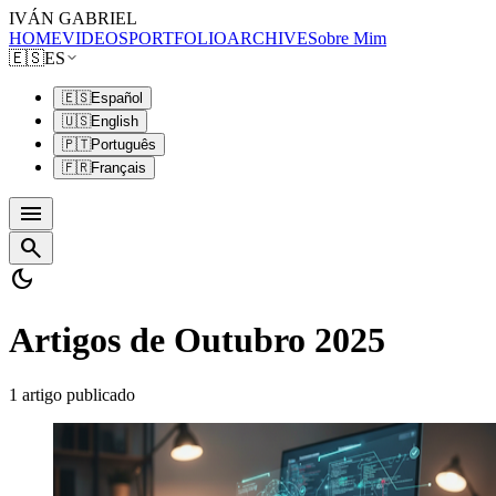
IVÁN GABRIEL
HOME
VIDEOS
PORTFOLIO
ARCHIVE
Sobre Mim
🇪🇸
ES
🇪🇸
Español
🇺🇸
English
🇵🇹
Português
🇫🇷
Français
menu
search
dark_mode
Artigos de Outubro 2025
1 artigo publicado