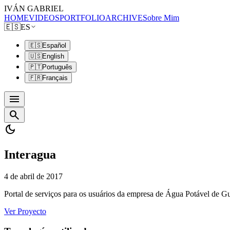
IVÁN GABRIEL
HOME
VIDEOS
PORTFOLIO
ARCHIVE
Sobre Mim
🇪🇸
ES
🇪🇸
Español
🇺🇸
English
🇵🇹
Português
🇫🇷
Français
menu
search
dark_mode
Interagua
4 de abril de 2017
Portal de serviços para os usuários da empresa de Água Potável de Gu
Ver Proyecto