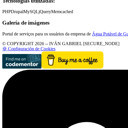
Tecnologías utilizadas:
PHP
Drupal
MySQL
jQuery
Memcached
Galería de imágenes
Portal de serviços para os usuários da empresa de
Água Potável de Gu
© COPYRIGHT 2026 -- IVÁN GABRIEL [SECURE_NODE]
🍪 Configuración de Cookies