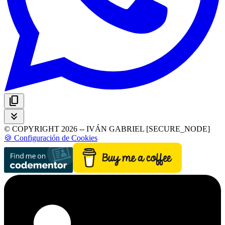
content_copy
keyboard_double_arrow_down
© COPYRIGHT 2026 -- IVÁN GABRIEL [SECURE_NODE]
🍪 Configuración de Cookies