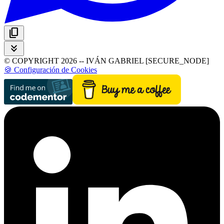
content_copy
keyboard_double_arrow_down
© COPYRIGHT 2026 -- IVÁN GABRIEL [SECURE_NODE]
🍪 Configuración de Cookies