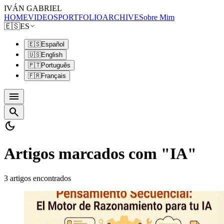
IVÁN GABRIEL
HOME
VIDEOS
PORTFOLIO
ARCHIVE
Sobre Mim
🇪🇸
ES
🇪🇸
Español
🇺🇸
English
🇵🇹
Português
🇫🇷
Français
menu
search
dark_mode
Artigos marcados com "IA"
3 artigos encontrados